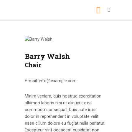
ПОЧЕТНА
О НАМА
Barry Walsh
НОВОСТИ
Chair
ВИДЕО
E-mail:
info@example.com
ФОТО
КОНТАКТ
Minim veniam, quis nostrud exercitation
ullamco laboris nisi ut aliquip ex ea
commodo consequat. Duis aute irure
dolor in reprehenderit in voluptate velit
esse cillum dolore eu fugiat nulla pariatur.
Excepteur sint occaecat cupidatat non