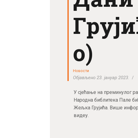
Груји
о)
Новости
Објављено 23. јануар 2023.
У сјећање на преминулог ра
Народна библитека Пале би
Жељка Грујића. Више информ
видеу.