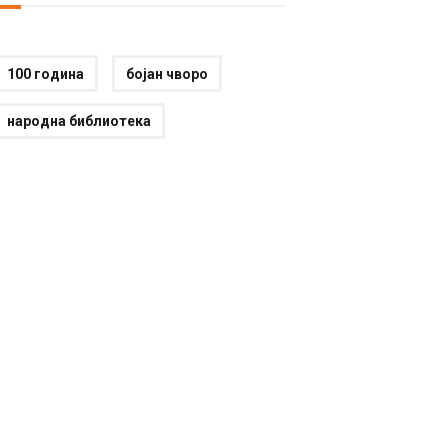
100 година
бојан чворо
народна библиотека