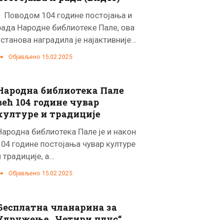
Поводом 104 године постојања и
рада Народне библиотеке Пале, ова
установа наградила је најактивније…
Објављено 15.02.2025
Народна библиотека Пале
већ 104 године чувар
културе и традиције
Народна библиотека Пале је и након
104 године постојања чувар културе
и традиције, а…
Објављено 15.02.2025
Бесплатна чланарина за
Удружење „Четири плус“