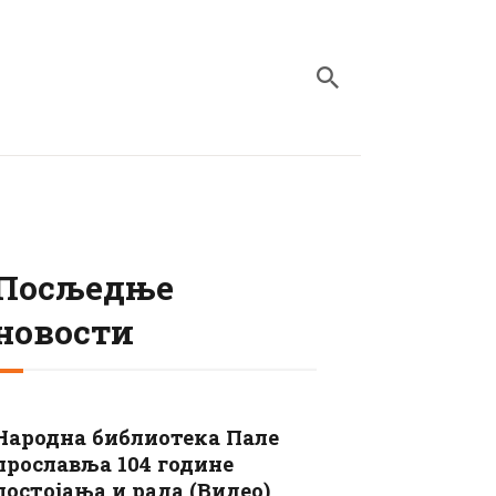
Посљедње
новости
Народна библиотека Пале
прославља 104 године
постојања и рада (Видео)