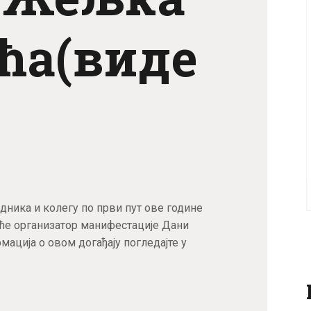
ћа(виде
дника и колегу по први пут ове године
ће организатор манифестације Дани
ација о овом догађају погледајте у