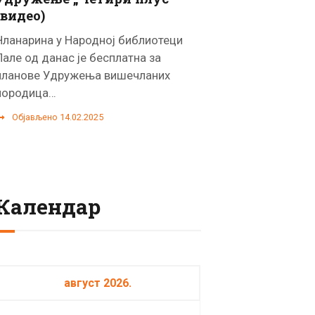
(видео)
Чланарина у Народној библиотеци
Пале од данас је бесплатна за
чланове Удружења вишечланих
породица…
Објављено 14.02.2025
Календар
август 2026.