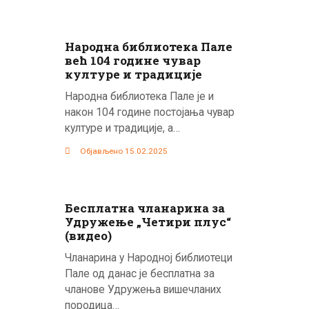
Народна библиотека Пале
већ 104 године чувар
културе и традиције
Народна библиотека Пале је и
након 104 године постојања чувар
културе и традиције, а…
Објављено 15.02.2025
Бесплатна чланарина за
Удружење „Четири плус“
(видео)
Чланарина у Народној библиотеци
Пале од данас је бесплатна за
чланове Удружења вишечланих
породица…