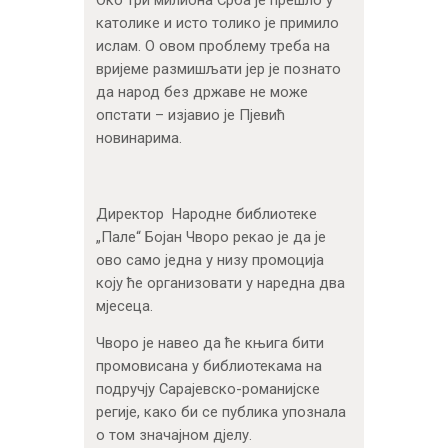
католике и исто толико је примило
ислам. О овом проблему треба на
вријеме размишљати јер је познато
да народ без државе не може
опстати – изјавио је Пјевић
новинарима.
Директор Народне библиотеке
„Пале“ Бојан Чворо рекао је да је
ово само једна у низу промоција
коју ће организовати у наредна два
мјесеца.
Чворо је навео да ће књига бити
промовисана у библиотекама на
подручју Сарајевско-романијске
регије, како би се публика упознала
о том значајном дјелу.