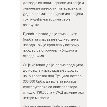
догађаје из новије српске историје и
знамените личности тог времена, а
уједно промишља цијели историјски
ток, нудећи читаоцима своје
закључке.
Пјевић је рекао да је тема књиге
борба за спасавање од нестанка
народа који је кроз своју историју
прошао са огромним губицима и
страдањима.
Он је истакао да је, према подацима
до којих је у истраживању дошао,
након ропства под Турцима остало
300.000 Срба, да их је за вријеме
Аустроугарске са ових простора
отишло 130.000, а у САД их живе око
четири милиона.
Око три милиона Срба је прешло у