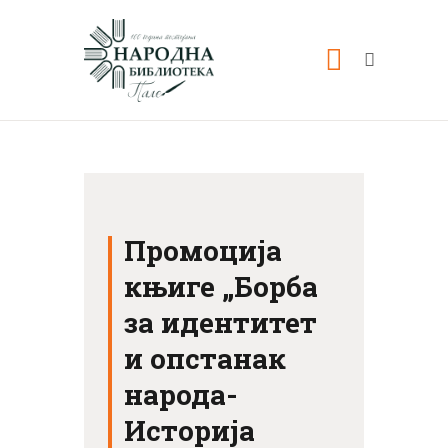
ПОЧЕТНА
О НАМА
Промоција
књиге „Борба
НОВОСТИ
за идентитет
ВИДЕО
и опстанак
ФОТО
народа-
КОНТАКТ
Историја