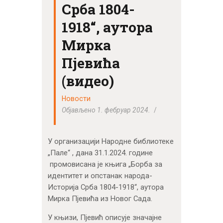
Срба 1804-
1918“, аутора
Мирка
Пјевића
(видео)
Новости
Објављено 1. фебруар 2024.
У организацији Народне библиотеке
„Пале“ , дана 31.1.2024. године
промовисана је књига „Борба за
идентитет и опстанак народа-
Историја Срба 1804-1918“, аутора
Мирка Пјевића из Новог Сада.
У књизи, Пјевић описује значајне