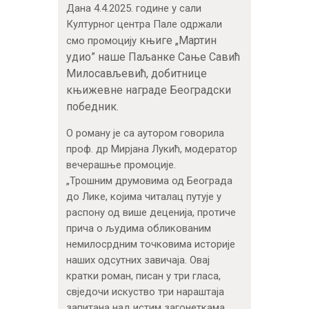
Дана 4.4.2025. године у сали
Културног центра Пале одржали
књиге „Мартин
смо промоцију
удио” наше Паљанке Сање Савић
Милосављевић, добитнице
књижевне награде Београдски
победник.
О роману је са аутором говорила
проф. др Мирјана Лукић, модератор
вечерашње промоције.
„Трошним друмовима од Београда
до Лике, којима читалац путује у
распону од више деценија, протиче
прича о људима обликованим
немилосрдним точковима историје
наших одсутних завичаја. Овај
кратки роман, писан у три гласа,
свједочи искуство три нараштаја
запитана над истим загонеткама