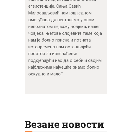
егзистенције. Сања Савић
Милосављевић нам још једном
омогућава да нестанемо у овом
непознатом пејзажу човјека, нашег
човјека, његове слојевите таме која
нам је болно присна и позната,
истовремено нам остављајући
простор за изненађење
подсјећајући нас да о себи и својим
најближима најчешће знамо болно
оскудно и мало.”
Везане новости