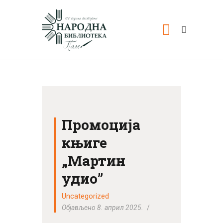
ПОЧЕТНА
О НАМА
Промоција
књиге
НОВОСТИ
„Мартин
ВИДЕО
удио”
ФОТО
КОНТАКТ
Uncategorized
Објављено 8. април 2025.