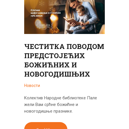
ЧЕСТИТКА ПОВОДОМ
ПРЕДСТОЈЕЋИХ
БОЖИЋНИХ И
НОВОГОДИШЊИХ
Новости
Kолектив Народне библиотеке Пале
жели Вам срћне божићне и
новогодишње празнике.