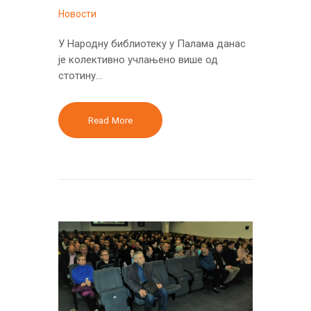
Новости
У Народну библиотеку у Палама данас
је колективно учлањено више од
стотину…
Read More