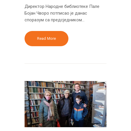
Директор Народне библиотеке Пале
Бојан Чворо потписао је данас
споразум са предсједником…
Read More