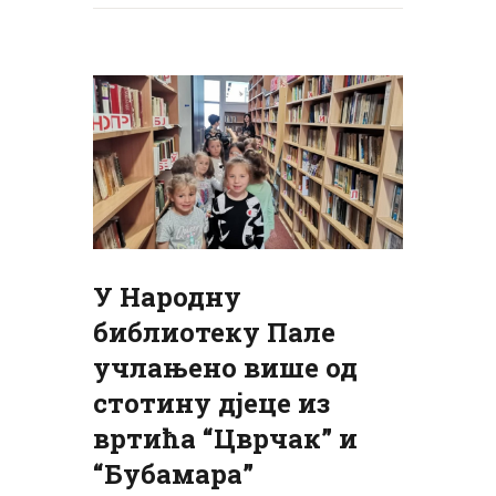
У Народну
библиотеку Пале
учлањено више од
стотину дјеце из
вртића “Цврчак” и
“Бубамара”