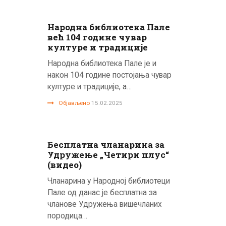
Народна библиотека Пале
већ 104 године чувар
културе и традиције
Народна библиотека Пале је и
након 104 године постојања чувар
културе и традиције, а…
Објављено
15.02.2025
Бесплатна чланарина за
Удружење „Четири плус“
(видео)
Чланарина у Народној библиотеци
Пале од данас је бесплатна за
чланове Удружења вишечланих
породица…