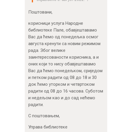
Поштовани,
корисници услуга Народне
библиотеке Пале, обавјештавамо
Вас да ћемо од понедељка осмог
августа кренути са новим режимом
рада. Због велике
заинтересованости корисника, а и
оних који то нису обавјештавамо
Вас да ћемо понедељком, сриједом
и петком радити од 08 до 18 и 30
док ћемо уторком и четвртоком
радити од 08 до 16 часова. Суботом
и недељом као и до сад нећемо
радити.
С поштовањем,
Управа библиотеке