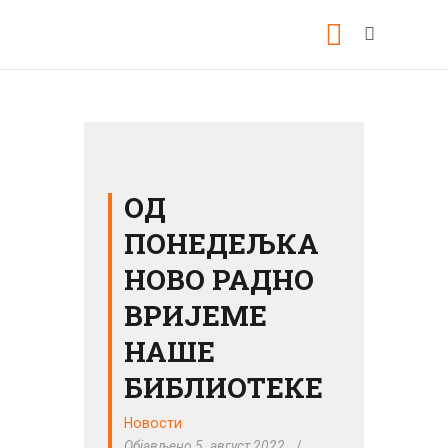
ПОЧЕТНА
О НАМА
ОД
НОВОСТИ
ПОНЕДЕЉКА
ВИДЕО
НОВО РАДНО
ФОТО
ВРИЈЕМЕ
КОНТАКТ
НАШЕ
БИБЛИОТЕКЕ
Новости
Објављено 5. август 2022.