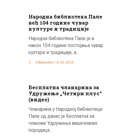
Народна библиотека Пале
већ 104 године чувар
културе и традиције
Народна библиотека Пале је и
након 104 године постојања чувар
културе и традиције, а…
Објављено 15.02.2025
Бесплатна чланарина за
Удружење „Четири плус“
(видео)
Чланарина у Народној библиотеци
Пале од данас је бесплатна за
чланове Удружења вишечланих
породица…